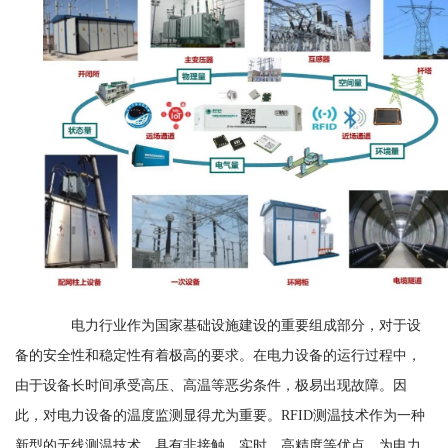
电力行业作为国家基础设施建设的重要组成部分，对于设
备的安全性和稳定性有着极高的要求。在电力设备的运行过程中，
由于设备长时间承受高压、高温等恶劣条件，极易出现故障。因
此，对电力设备的温度监测显得尤为重要。
RFID测温技术作为一种
新型的无线测温技术，具有非接触、实时、高精度等优点，为电力