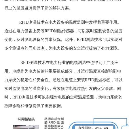
行业的温度监测提供了新的解决方案。
RFID测温技术在电力设备的温度监测中发挥着重要作用。
通过在电力设备上安装RFID测温传感器，可以实时监测设备的温度
变化，及时发现设备的异常状况。此外，RFID测温技术可以实现对
多个测温点的同步监测，为电力设备的安全运行提供了有力保障。
RFID测温技术在电力行业的电缆测温中也得到了广泛应
用。电缆作为电力传输的重要组成部分，其运行温度直接影响到电
力系统的稳定性和安全性。通过在电缆上安装RFID测温标签，可以
实时监测电缆的温度变化，有效预防电缆过热引发的火灾事故。同
时，RFID测温技术可以实现对电缆的全程温度监测，为电力系统的
故障诊断和维修提供了重要依据。