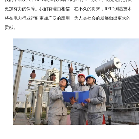
更加有力的保障。我们有理由相信，在不久的将来，RFID测温技术
将在电力行业得到更加广泛的应用，为人类社会的发展做出更大的
贡献。