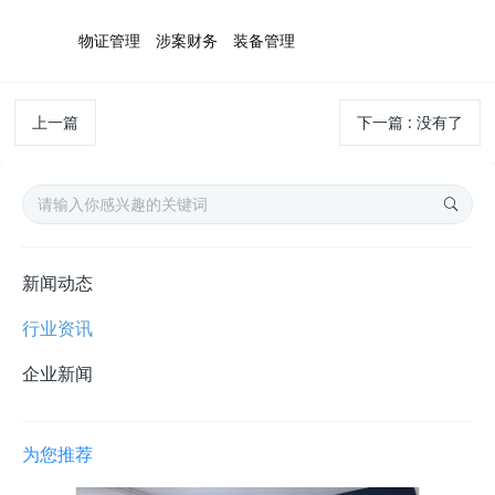
标签:
物证管理
涉案财务
装备管理
上一篇
下一篇
:
没有了
新闻动态
行业资讯
企业新闻
为您推荐